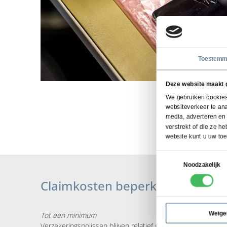
Toestemm
Deze website maakt 
We gebruiken cookies 
websiteverkeer te ana
media, adverteren en
verstrekt of die ze 
website kunt u uw to
Toestemmingsselectie
Noodzakelijk
Claimkosten beperken
Weige
Tot een minimum
Verzekeringspolissen blijven relatief goedkoop terwijl de 