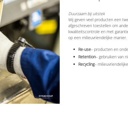
Duurzaam bij uitstek
Wij geven veel producten een tw
afgeschreven toestellen om ande
kwaliteitscontrole en met garant
op een milieuvriendelijke manier.
Re-use
– producten en onde
Retention
– gebruiken van 
Recycling
– milieuvriendelijk