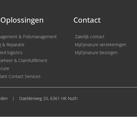
 Oplossingen
Contact
nagement & Polismanagement
Zakelijk contact
g & Reparatie
MyDynasure verzekeringen
zed logistics
MyDynasure bezorgen
eheer & Claimfulfillment
ecure
lant Contact Services
uden
|
Daelderweg 20, 6361 HK Nuth