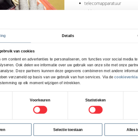
telecomapparatuur
tablets
laptops
printers
smartboards
ing
Details
LCD-tv’s
Drones
gebruik van cookies
Keukenapparatuur
om content en advertenties te personaliseren, om functies voor social media t
lyseren. Ook delen we informatie over uw gebruik van onze site met onze partne
Koffiemachines
 analyse. Deze partners kunnen deze gegevens combineren met andere informati
Elektrische fietsen en step
hebben verzameld op basis van uw gebruik van hun services. Via de
cookieverkla
estemming op elk moment wijzigen of intrekken.
Voorkeuren
Statistieken
ren
Selectie toestaan
Alles 
schadeclaims steeds hoger