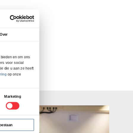
Over
e bieden en om ons
rs voor social
e die u aan ze heeft
s
ring
op onze
Marketing
toestaan