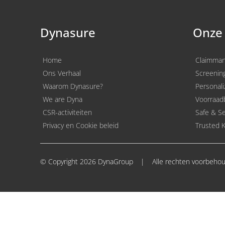
Dynasure
Onze
Home
Claimma
Ons Verhaal
Screenin
Waarom Dynasure?
Personali
We are Dyna
Voorraadb
CSR-activiteiten
Safe & S
Privacy en Cookie beleid
Trusted K
© Copyright 2026 DynaGroup
|
Alle rechten voorbeho