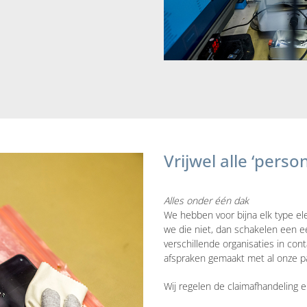
Vrijwel alle ‘pers
Alles onder één dak
We hebben voor bijna elk type el
we die niet, dan schakelen een ee
verschillende organisaties in con
afspraken gemaakt met al onze p
Wij regelen de claimafhandeling 